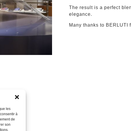
The result is a perfect ble
elegance.
Many thanks to BERLUTI for
que les
 consentir à
rtement de
rer son
tions.