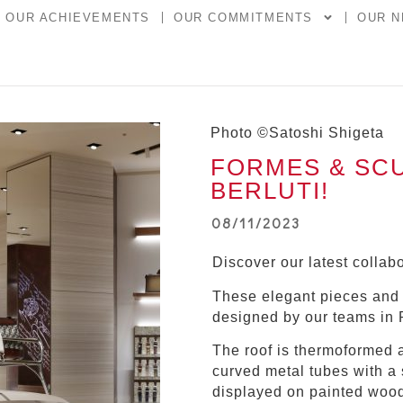
OUR ACHIEVEMENTS
OUR COMMITMENTS
OUR 
Photo ©Satoshi Shigeta
FORMES & SCUL
BERLUTI!
08/11/2023
Discover our latest colla
These elegant pieces and 
designed by our teams in 
The roof is thermoformed a
curved metal tubes with a s
displayed on painted wood