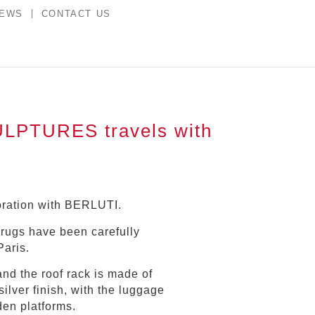
NEWS
CONTACT US
PTURES travels with
boration with BERLUTI.
rugs have been carefully
Paris.
nd the roof rack is made of
ilver finish, with the luggage
en platforms.