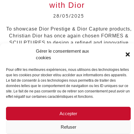
with Dior
28/05/2025
To showcase Dior Prestige & Dior Capture products,
Christian Dior has once again chosen FORMES &
SCULPTURES to design a refined and innovative
skincare bar.
Gérer le consentement aux
cookies
This piece, which can be found in Dior boutiques
around the world, is made of metal and pleated
Pour offrir les meilleures expériences, nous utilisons des technologies telles
pediments that adorn the alabaster-inspired
que les cookies pour stocker et/ou accéder aux informations des appareils.
Le fait de consentir à ces technologies nous permettra de traiter des
ensemble.
données telles que le comportement de navigation ou les ID uniques sur ce
site. Le fait de ne pas consentir ou de retirer son consentement peut avoir un
A big thank you to Christian Dior for their trust, as well
effet négatif sur certaines caractéristiques et fonctions.
as to our teams in Paris & FS Install for the
installation in Île-de-France.
Accepter
Refuser
LEGAL NOTICE
CONTACT US
JOIN US