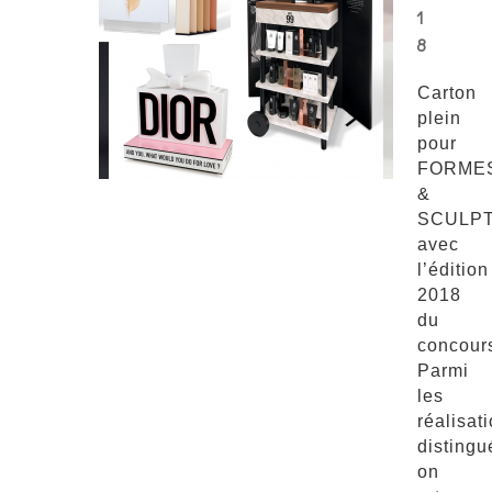
1
8
Carton
plein
pour
FORME
&
SCULP
avec
l’édition
2018
du
concour
Parmi
les
réalisat
distingu
on