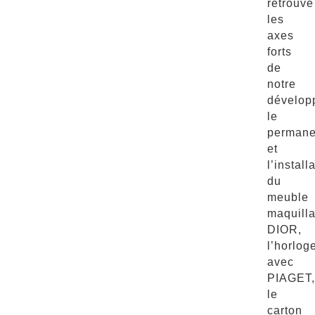
retrouve
les
axes
forts
de
notre
dévelop
le
permane
et
l’install
du
meuble
maquill
DIOR,
l’horlog
avec
PIAGET,
le
carton