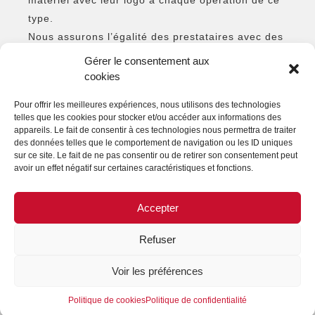
type.
Nous assurons l’égalité des prestataires avec des
critères objectifs. Une procédure de validation
Gérer le consentement aux
couvre toutes les dépenses de nos collaborateurs
cookies
chez les fournisseurs, indépendamment du
Pour offrir les meilleures expériences, nous utilisons des technologies
montant. Notre engagement quotidien évite les
telles que les cookies pour stocker et/ou accéder aux informations des
pratiques anticoncurrentielles pour maintenir une
appareils. Le fait de consentir à ces technologies nous permettra de traiter
des données telles que le comportement de navigation ou les ID uniques
diversité de fournisseurs. Les relations
sur ce site. Le fait de ne pas consentir ou de retirer son consentement peut
commerciales sont sans conflits d’intérêts avec
avoir un effet négatif sur certaines caractéristiques et fonctions.
nos parties prenantes.
Accepter
Refuser
MENTIONS LÉGALES
CONTACTEZ-NOUS
Voir les préférences
REJOIGNEZ-NOUS
SUIVEZ-NOUS
Politique de cookies
Politique de confidentialité
©FORMES & SCULPTURES. 2023