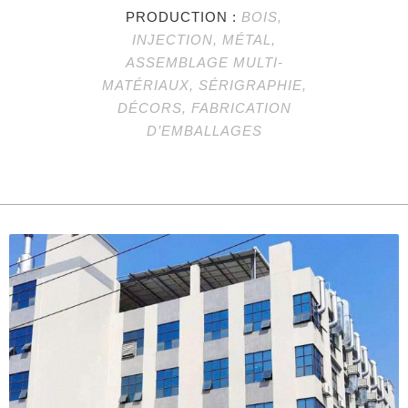
PRODUCTION :
BOIS,
INJECTION, MÉTAL,
ASSEMBLAGE MULTI-
MATÉRIAUX, SÉRIGRAPHIE,
DÉCORS, FABRICATION
D’EMBALLAGES