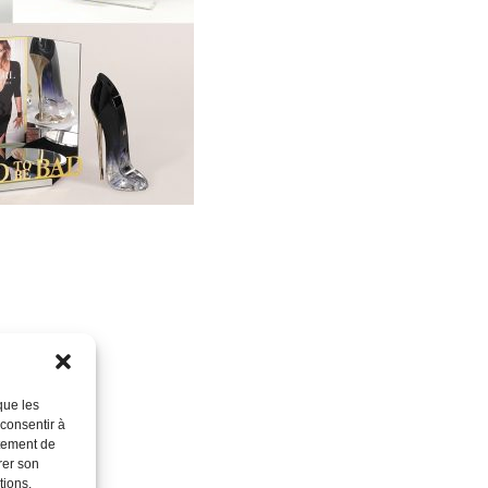
que les
 consentir à
rtement de
rer son
tions.