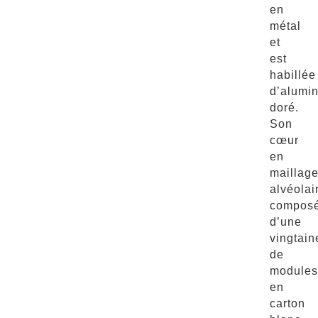
en
métal
et
est
habillée
d’alumi
doré.
Son
cœur
en
maillag
alvéolai
compos
d’une
vingtain
de
modules
en
carton