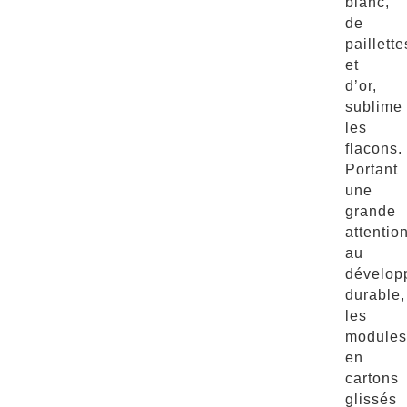
blanc,
de
paillette
et
d’or,
sublime
les
flacons.
Portant
une
grande
attentio
au
dévelop
durable,
les
modules
en
cartons
glissés