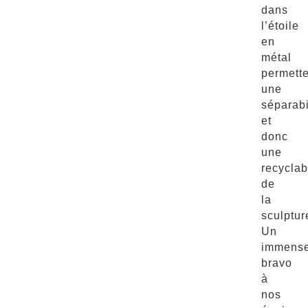
dans
l’étoile
en
métal
permette
une
séparabi
et
donc
une
recyclabi
de
la
sculptur
Un
immens
bravo
à
nos