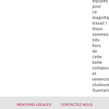
équipes
pour
ce
magnifi
travail !
Nous
sommes
très
fiers
de
cette
belle
collabor
et
remerci
chaleur
Guerlain
MENTIONS LÉGALES
CONTACTEZ-NOUS