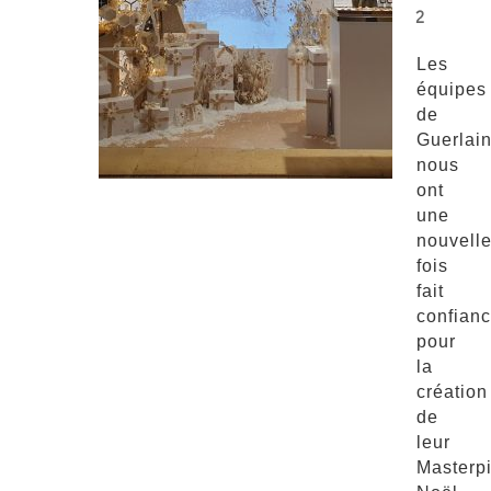
2
Les
équipes
de
Guerlai
nous
ont
une
nouvell
fois
fait
confian
pour
la
création
de
leur
Masterp