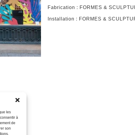
Fabrication : FORMES & SCULPT
Installation : FORMES & SCULPT
que les
 consentir à
rtement de
rer son
tions.