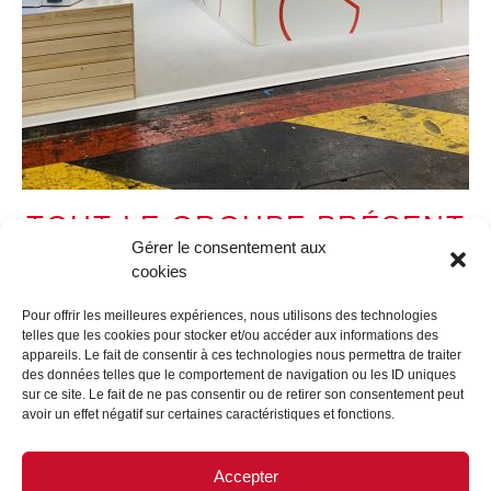
TOUT LE GROUPE PRÉSENT
AU SHOP! SALON
Gérer le consentement aux
cookies
05/04/2023
Pour offrir les meilleures expériences, nous utilisons des technologies
telles que les cookies pour stocker et/ou accéder aux informations des
Shop! Salon
appareils. Le fait de consentir à ces technologies nous permettra de traiter
des données telles que le comportement de navigation ou les ID uniques
Cette année, nous souhaitons, plus que jamais,
sur ce site. Le fait de ne pas consentir ou de retirer son consentement peut
proposer des solutions innovantes, parce que nous
avoir un effet négatif sur certaines caractéristiques et fonctions.
pensons qu’il est essentiel d’agir pour réduire notre
impact sur l’environnement.
Accepter