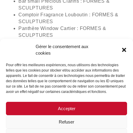
Bar small Precious Clarins : FORMES &
SCULPTURES
Comptoir Fragrance Louboutin : FORMES &
SCULPTURES
Panthère Window Cartier : FORMES &
SCULPTURES
Meuble de sol tourniquet Edition Pika :
Gérer le consentement aux
CARTOON & GAUTHIER PLV
2 trophées Bronze pour :
cookies
Meuble de sol Puressentiel : CARTOON &
Pour offrir les meilleures expériences, nous utilisons des technologies
GAUTHIER PLV
telles que les cookies pour stocker et/ou accéder aux informations des
Présentoir de comptoir Obvious : FORMES &
appareils. Le fait de consentir à ces technologies nous permettra de traiter
SCULPTURES
des données telles que le comportement de navigation ou les ID uniques
sur ce site. Le fait de ne pas consentir ou de retirer son consentement peut
avoir un effet négatif sur certaines caractéristiques et fonctions.
Merci au jury de Shop! Awards et à nos fidèles clients
!
Accepter
Refuser
MENTIONS LÉGALES
CONTACTEZ-NOUS