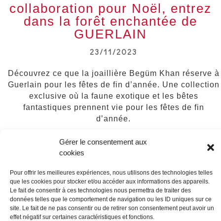
collaboration pour Noël, entrez
dans la forêt enchantée de
GUERLAIN
23/11/2023
Découvrez ce que la joaillière Begüm Khan réserve à
Guerlain pour les fêtes de fin d’année. Une collection
exclusive où la faune exotique et les bêtes
fantastiques prennent vie pour les fêtes de fin
d’année.
Le savoir-faire de FORMES & SCULPTURES a
Gérer le consentement aux
permis de réaliser tous les animaux ainsi que des
cookies
supports invisibles pour la mise en scène des
Pour offrir les meilleures expériences, nous utilisons des technologies telles
feuillages.
que les cookies pour stocker et/ou accéder aux informations des appareils.
Le fait de consentir à ces technologies nous permettra de traiter des
Merci à toutes nos équipes de production chez FSI et
données telles que le comportement de navigation ou les ID uniques sur ce
site. Le fait de ne pas consentir ou de retirer son consentement peut avoir un
pour l’installation, FS INSTALLATION, pour leur
effet négatif sur certaines caractéristiques et fonctions.
travail ainsi qu’à Guerlain pour cette confiance