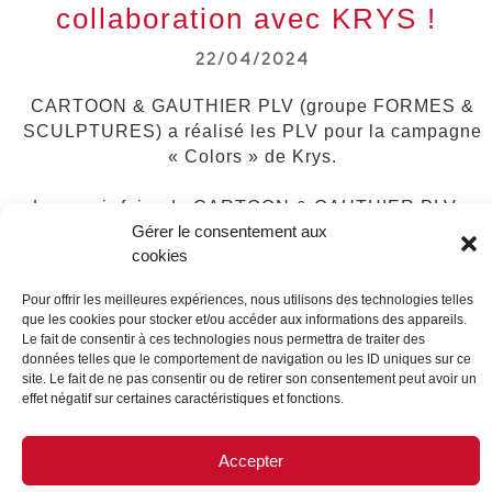
collaboration avec KRYS !
22/04/2024
CARTOON & GAUTHIER PLV (groupe FORMES &
SCULPTURES) a réalisé les PLV pour la campagne
« Colors » de Krys.
Le savoir-faire de CARTOON & GAUTHIER PLV a
Gérer le consentement aux
permis de concevoir les plots en carton ainsi que les
cookies
frontons réversibles.
Pour offrir les meilleures expériences, nous utilisons des technologies telles
La campagne « Colors » qui s’est achevée le 6 mars,
que les cookies pour stocker et/ou accéder aux informations des appareils.
était présente dans 520 magasins, en France et dans
Le fait de consentir à ces technologies nous permettra de traiter des
les DOM-TOM.
données telles que le comportement de navigation ou les ID uniques sur ce
site. Le fait de ne pas consentir ou de retirer son consentement peut avoir un
effet négatif sur certaines caractéristiques et fonctions.
Nous sommes fiers du résultat et remercions Krys
pour sa confiance.
Accepter