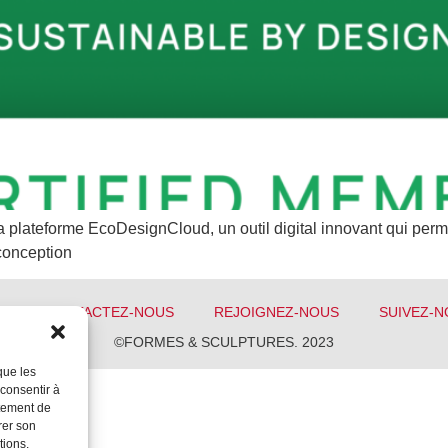
plateforme EcoDesignCloud, un outil digital innovant qui perme
conception
S
CONTACTEZ-NOUS
REJOIGNEZ-NOUS
SUIVEZ-N
©FORMES & SCULPTURES. 2023
que les
 consentir à
rtement de
rer son
tions.