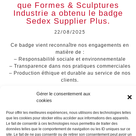
que Formes & Sculptures
Industrie a obtenu le badge
Sedex Supplier Plus.
22/08/2025
Ce badge vient reconnaître nos engagements en
matière de :
– Responsabilité sociale et environnementale
– Transparence dans nos pratiques commerciales
– Production éthique et durable au service de nos
clients.
Gérer le consentement aux
Grâce à cette distinction, nous renforçons notre
cookies
position en tant que partenaire de confiance pour les
marques de luxe et d’ultra-luxe, en garantissant que
Pour offrir les meilleures expériences, nous utilisons des technologies telles
nos solutions respectent les plus hauts standards
que les cookies pour stocker et/ou accéder aux informations des appareils.
internationaux et sont produites de manière durable et
Le fait de consentir à ces technologies nous permettra de traiter des
éthique.
données telles que le comportement de navigation ou les ID uniques sur ce
site. Le fait de ne pas consentir ou de retirer son consentement peut avoir un