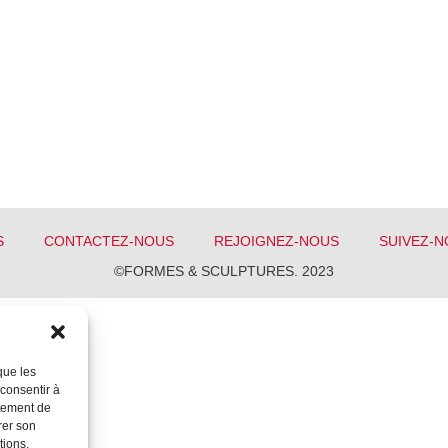
S
CONTACTEZ-NOUS
REJOIGNEZ-NOUS
SUIVEZ-N
©FORMES & SCULPTURES. 2023
que les
 consentir à
rtement de
rer son
tions.