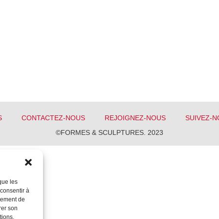
S
CONTACTEZ-NOUS
REJOIGNEZ-NOUS
SUIVEZ-N
©FORMES & SCULPTURES. 2023
que les
 consentir à
rtement de
rer son
tions.