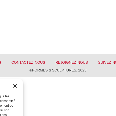
S
CONTACTEZ-NOUS
REJOIGNEZ-NOUS
SUIVEZ-N
©FORMES & SCULPTURES. 2023
que les
 consentir à
rtement de
rer son
tions.