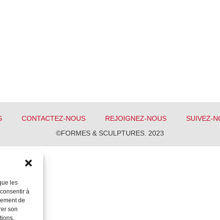
S
CONTACTEZ-NOUS
REJOIGNEZ-NOUS
SUIVEZ-N
©FORMES & SCULPTURES. 2023
que les
 consentir à
rtement de
rer son
tions.