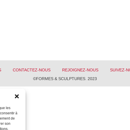
S
CONTACTEZ-NOUS
REJOIGNEZ-NOUS
SUIVEZ-N
©FORMES & SCULPTURES. 2023
que les
 consentir à
rtement de
rer son
tions.