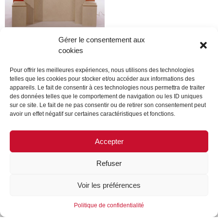
Gérer le consentement aux
cookies
Dior
Pour offrir les meilleures expériences, nous utilisons des technologies
telles que les cookies pour stocker et/ou accéder aux informations des
Lire la suite
appareils. Le fait de consentir à ces technologies nous permettra de traiter
des données telles que le comportement de navigation ou les ID uniques
sur ce site. Le fait de ne pas consentir ou de retirer son consentement peut
avoir un effet négatif sur certaines caractéristiques et fonctions.
←
1
2
3
…
13
14
15
16
17
18
19
…
Accepter
35
36
37
→
Refuser
MENTIONS LÉGALES
CONTACTEZ-NOUS
Voir les préférences
REJOIGNEZ-NOUS
SUIVEZ-NOUS
Politique de confidentialité
©FORMES & SCULPTURES. 2023