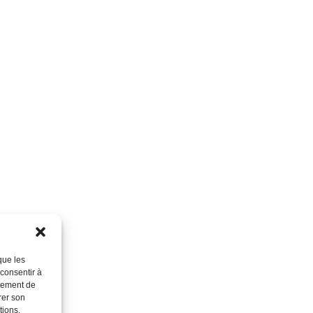
que les
 consentir à
rtement de
rer son
tions.