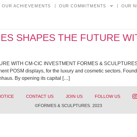
OUR ACHIEVEMENTS
OUR COMMITMENTS
OUR 
ES SHAPES THE FUTURE WI
ITH CM-CIC INVESTMENT FORMES & SCULPTURES is a reco
nt POSM displays, for the luxury and cosmetic sectors. Found
haus. By opening its capital […]
NOTICE
CONTACT US
JOIN US
FOLLOW US
©FORMES & SCULPTURES. 2023