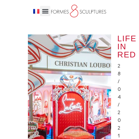
LIFE
IN
RED
2
8
/
0
4
/
2
0
2
1