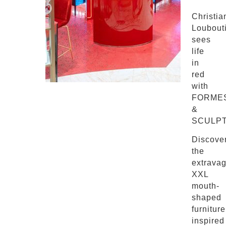
Christia
Loubout
sees
life
in
red
with
FORME
&
SCULP
Discove
the
extrava
XXL
mouth-
shaped
furniture
inspired