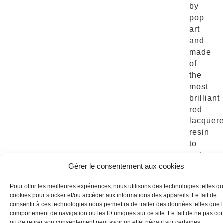
by
pop
art
and
made
of
the
most
brilliant
red
lacquer
resin
to
enhanc
Gérer le consentement aux cookies
the
brand’s
Pour offrir les meilleures expériences, nous utilisons des technologies telles qu
lipstick
cookies pour stocker et/ou accéder aux informations des appareils. Le fait de
collectio
consentir à ces technologies nous permettra de traiter des données telles que 
comportement de navigation ou les ID uniques sur ce site. Le fait de ne pas con
ou de retirer son consentement peut avoir un effet négatif sur certaines