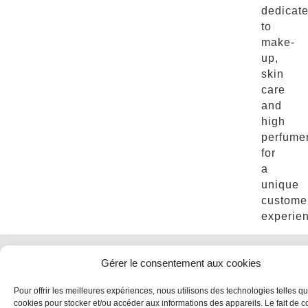
dedicat
to
make-
up,
skin
care
and
high
perfume
for
a
unique
custome
experie
LEGAL NOTICE
CONTACT US
JOIN US
Gérer le consentement aux cookies
FOLLOW US
Pour offrir les meilleures expériences, nous utilisons des technologies telles qu
cookies pour stocker et/ou accéder aux informations des appareils. Le fait de c