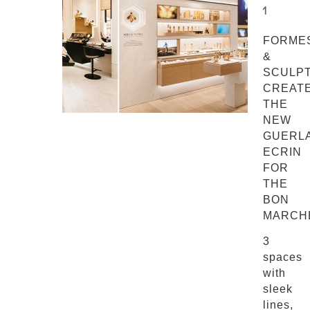
1
FORME
&
SCULP
CREAT
THE
NEW
GUERL
ECRIN
FOR
THE
BON
MARCH
3
spaces
with
sleek
lines,