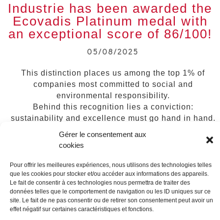
Industrie has been awarded the
Ecovadis Platinum medal with
an exceptional score of 86/100!
05/08/2025
This distinction places us among the top 1% of
companies most committed to social and
environmental responsibility.
Behind this recognition lies a conviction:
sustainability and excellence must go hand in hand.
Gérer le consentement aux
Congratulations to all our employees who, day after
cookies
day, uphold these commitments with passion and
determination.
Pour offrir les meilleures expériences, nous utilisons des technologies telles
A huge thank you to our customers and partners who
que les cookies pour stocker et/ou accéder aux informations des appareils.
make this success possible.
Le fait de consentir à ces technologies nous permettra de traiter des
données telles que le comportement de navigation ou les ID uniques sur ce
Together, let’s continue to shape more sustainable
site. Le fait de ne pas consentir ou de retirer son consentement peut avoir un
solutions for the luxury and ultra-luxury sector.
effet négatif sur certaines caractéristiques et fonctions.