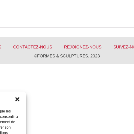
S
CONTACTEZ-NOUS
REJOIGNEZ-NOUS
SUIVEZ-N
©FORMES & SCULPTURES. 2023
que les
 consentir à
rtement de
rer son
tions.