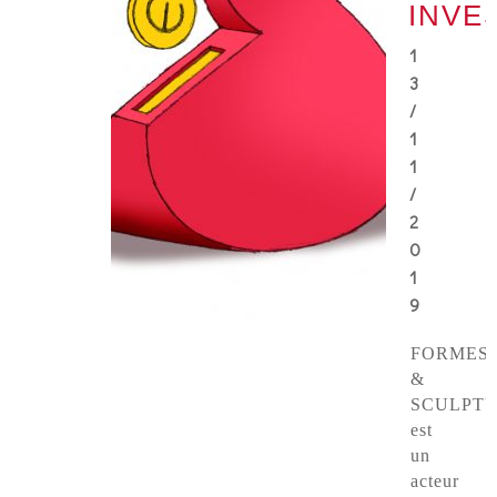
INVE
1
3
/
1
1
/
2
0
1
9
FORMES
&
SCULPT
est
un
acteur