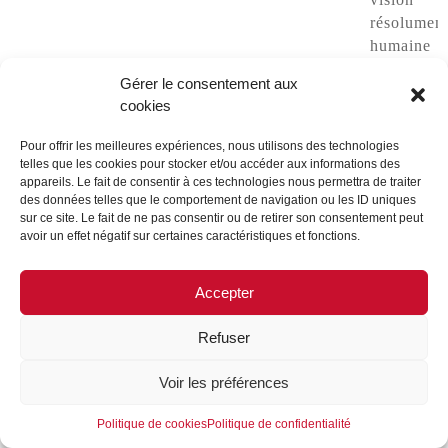
résolumen
humaine
du
Gérer le consentement aux
métier
cookies
et
de
Pour offrir les meilleures expériences, nous utilisons des technologies
la
telles que les cookies pour stocker et/ou accéder aux informations des
appareils. Le fait de consentir à ces technologies nous permettra de traiter
proximité
des données telles que le comportement de navigation ou les ID uniques
avec
sur ce site. Le fait de ne pas consentir ou de retirer son consentement peut
les
avoir un effet négatif sur certaines caractéristiques et fonctions.
chefs
d’entrepris
Accepter
c’est
également
Refuser
la
constance
Voir les préférences
de
son
Politique de cookies
Politique de confidentialité
accompag