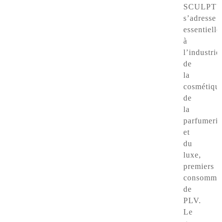
SCULPT
s’adresse
essentiell
à
l’industrie
de
la
cosmétiqu
de
la
parfumerie
et
du
luxe,
premiers
consommat
de
PLV.
Le