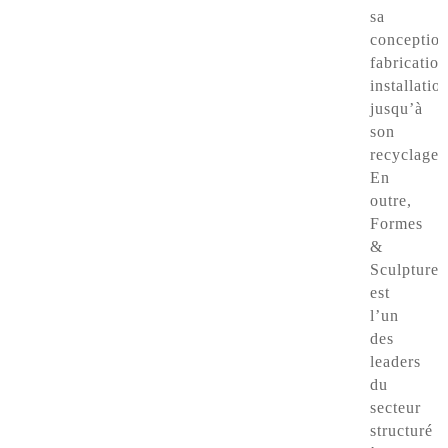
sa
conception
fabrication
installatio
jusqu’à
son
recyclage
En
outre,
Formes
&
Sculptures
est
l’un
des
leaders
du
secteur
structuré