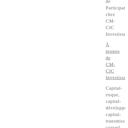
de
Participati
chez
CM-
CIC
Investisse
À
propos
de
CM-
CIC
Investisse
Capital-
risque,
capital-
développe
capital-
transmissi
conseil