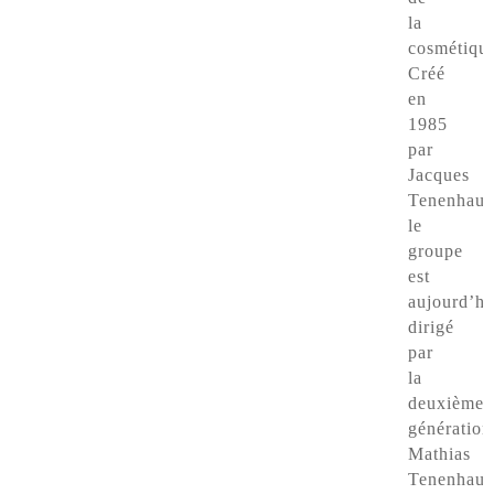
la
cosmétiqu
Créé
en
1985
par
Jacques
Tenenhaus
le
groupe
est
aujourd’hu
dirigé
par
la
deuxième
génération
Mathias
Tenenhaus