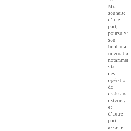
M€,
souhaite
d’une
part,
poursuivre
son
implantati
internation
notammen
via
des
opérations
de
croissance
externe,
et
d’autre
part,
associer