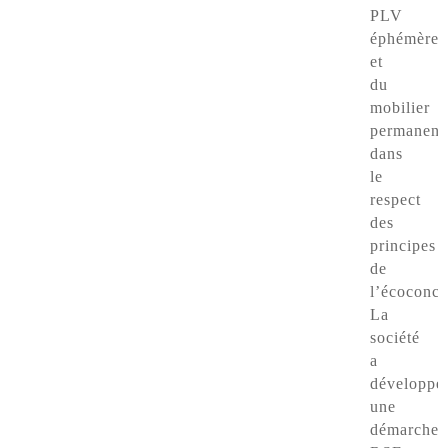
PLV
éphémères
et
du
mobilier
permanent
dans
le
respect
des
principes
de
l’écoconce
La
société
a
développé
une
démarche