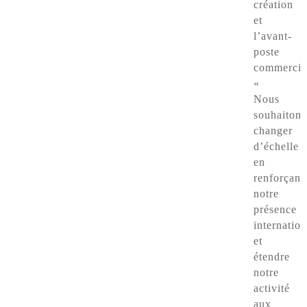
création
et
l’avant-
poste
commerci
«
Nous
souhaitons
changer
d’échelle
en
renforçant
notre
présence
internation
et
étendre
notre
activité
aux