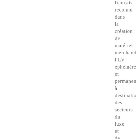
français
reconnu
dans
la
création
de
matériel
merchandi
PLV
éphémère
et
permanent
à
destinatio
des
secteurs
du
luxe
et
de