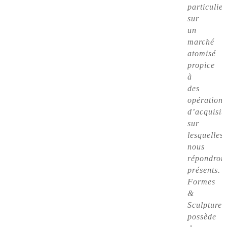
particulier
sur
un
marché
atomisé
propice
à
des
opérations
d’acquisit
sur
lesquelles
nous
répondron
présents.
Formes
&
Sculptures
possède