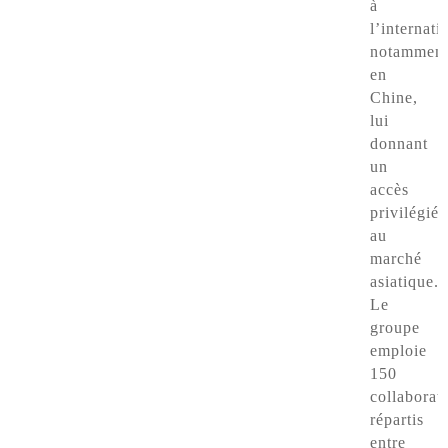
à
l’internati
notammen
en
Chine,
lui
donnant
un
accès
privilégié
au
marché
asiatique.
Le
groupe
emploie
150
collaborat
répartis
entre