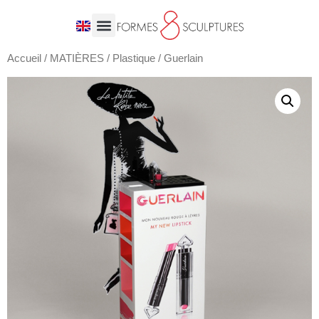
Accueil
/
MATIÈRES
/
Plastique
/ Guerlain