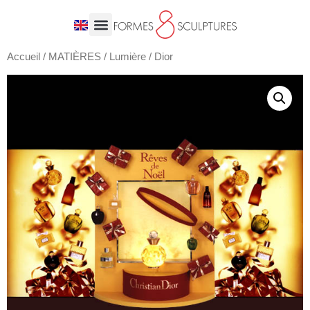
Accueil
/
MATIÈRES
/
Lumière
/ Dior