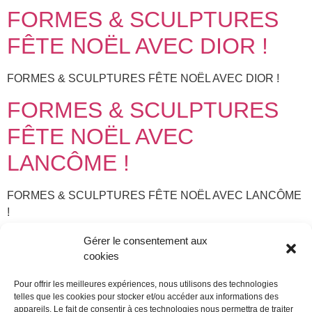
FORMES & SCULPTURES
FÊTE NOËL AVEC DIOR !
FORMES & SCULPTURES FÊTE NOËL AVEC DIOR !
FORMES & SCULPTURES
FÊTE NOËL AVEC
LANCÔME !
FORMES & SCULPTURES FÊTE NOËL AVEC LANCÔME
!
STAND POP-UP DES SOINS
Gérer le consentement aux
cookies
CODAGE
Pour offrir les meilleures expériences, nous utilisons des technologies
telles que les cookies pour stocker et/ou accéder aux informations des
F&S signe la fabrication du stand Pop-up des soins Codage
appareils. Le fait de consentir à ces technologies nous permettra de traiter