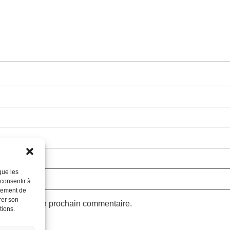
que les
 consentir à
rtement de
rer son
teur pour mon prochain commentaire.
tions.