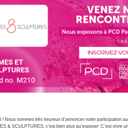
 ! Nous sommes très heureux d’annoncer notre participation au
RMES & SCULPTURES, c’est bien plus qu’exposer :C’est vivre un