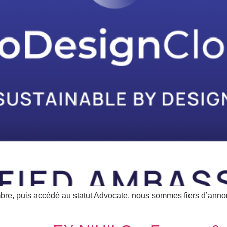
embre, puis accédé au statut Advocate, nous sommes fiers d’ann