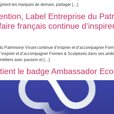
maginent les marques de demain, partager […]
ntion, Label Entreprise du Pat
faire français continue d’inspi
du Patrimoine Vivant continue d’inspirer et d’accompagner For
d’inspirer et d’accompagner Formes & Sculptures dans ses ambi
s métiers avec passion et […]
btient le badge Ambassador Ec