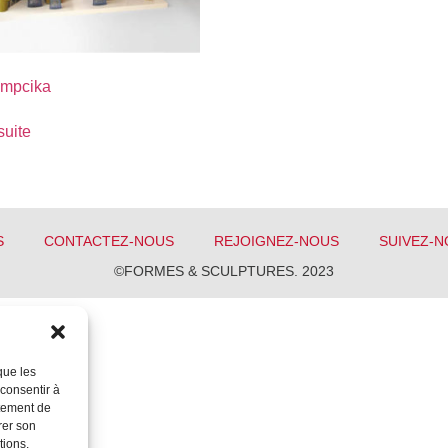
lempcika
suite
S
CONTACTEZ-NOUS
REJOIGNEZ-NOUS
SUIVEZ-N
©FORMES & SCULPTURES. 2023
que les
 consentir à
rtement de
rer son
tions.