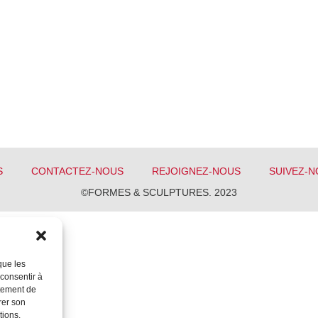
S
CONTACTEZ-NOUS
REJOIGNEZ-NOUS
SUIVEZ-N
©FORMES & SCULPTURES. 2023
que les
 consentir à
rtement de
rer son
tions.