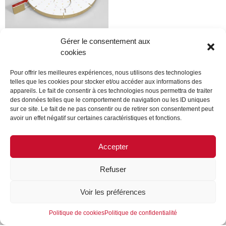
Gérer le consentement aux
cookies
chanel
Pour offrir les meilleures expériences, nous utilisons des technologies
telles que les cookies pour stocker et/ou accéder aux informations des
Lire la suite
appareils. Le fait de consentir à ces technologies nous permettra de traiter
des données telles que le comportement de navigation ou les ID uniques
sur ce site. Le fait de ne pas consentir ou de retirer son consentement peut
avoir un effet négatif sur certaines caractéristiques et fonctions.
←
1
2
3
4
5
6
7
8
9
…
35
36
37
Accepter
→
Refuser
MENTIONS LÉGALES
CONTACTEZ-NOUS
Voir les préférences
REJOIGNEZ-NOUS
SUIVEZ-NOUS
Politique de cookies
Politique de confidentialité
©FORMES & SCULPTURES. 2023