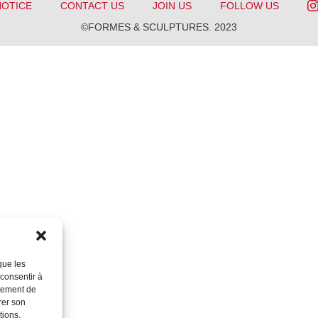
NOTICE
CONTACT US
JOIN US
FOLLOW US
©FORMES & SCULPTURES. 2023
que les
 consentir à
rtement de
rer son
tions.