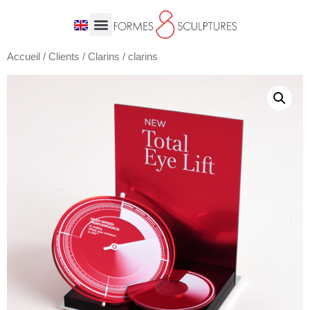
Accueil
/
Clients
/
Clarins
/ clarins