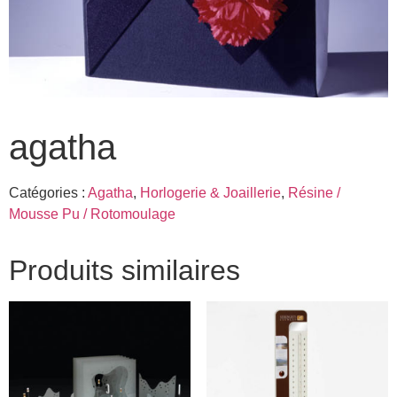
agatha
Catégories :
Agatha
,
Horlogerie & Joaillerie
,
Résine /
Mousse Pu / Rotomoulage
Produits similaires