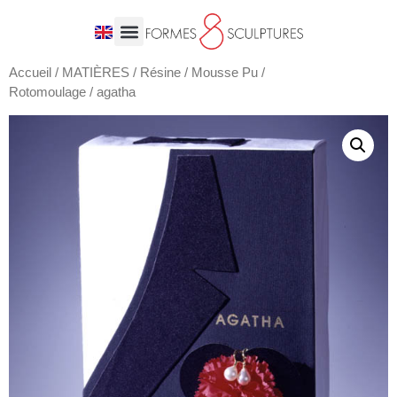
Accueil
/
MATIÈRES
/
Résine / Mousse Pu /
Rotomoulage
/ agatha