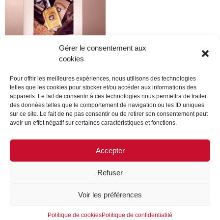
Gérer le consentement aux
cookies
Pour offrir les meilleures expériences, nous utilisons des technologies
Chevignon
telles que les cookies pour stocker et/ou accéder aux informations des
appareils. Le fait de consentir à ces technologies nous permettra de traiter
Lire la suite
des données telles que le comportement de navigation ou les ID uniques
sur ce site. Le fait de ne pas consentir ou de retirer son consentement peut
avoir un effet négatif sur certaines caractéristiques et fonctions.
Accepter
1
2
3
→
Refuser
MENTIONS LÉGALES
CONTACTEZ-NOUS
Voir les préférences
REJOIGNEZ-NOUS
SUIVEZ-NOUS
Politique de cookies
Politique de confidentialité
©FORMES & SCULPTURES. 2023