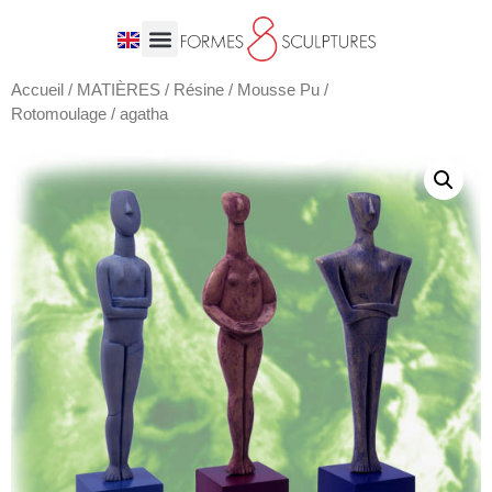
Accueil
/
MATIÈRES
/
Résine / Mousse Pu /
Rotomoulage
/ agatha