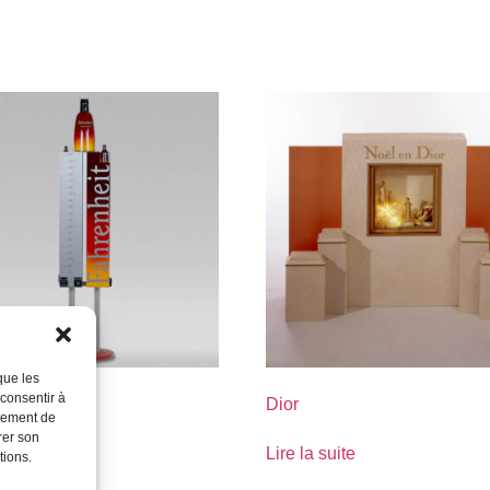
que les
 consentir à
Dior
rtement de
rer son
suite
Lire la suite
tions.