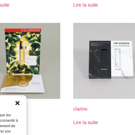
suite
Lire la suite
clarins
que les
 consentir à
suite
Lire la suite
rtement de
rer son