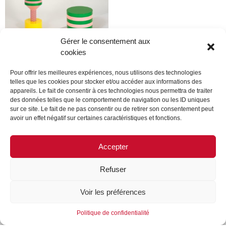
Gérer le consentement aux
cookies
jo malone
Pour offrir les meilleures expériences, nous utilisons des technologies
telles que les cookies pour stocker et/ou accéder aux informations des
Lire la suite
appareils. Le fait de consentir à ces technologies nous permettra de traiter
des données telles que le comportement de navigation ou les ID uniques
sur ce site. Le fait de ne pas consentir ou de retirer son consentement peut
avoir un effet négatif sur certaines caractéristiques et fonctions.
←
1
2
3
…
20
21
22
23
24
25
26
…
Accepter
35
36
37
→
Refuser
MENTIONS LÉGALES
CONTACTEZ-NOUS
Voir les préférences
REJOIGNEZ-NOUS
SUIVEZ-NOUS
Politique de confidentialité
©FORMES & SCULPTURES. 2023