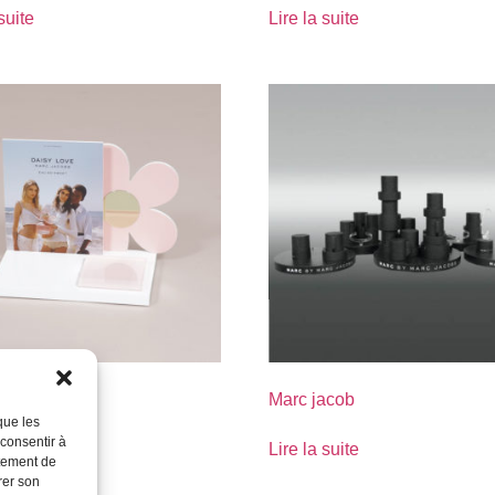
suite
Lire la suite
acob
Marc jacob
que les
 consentir à
suite
Lire la suite
rtement de
rer son