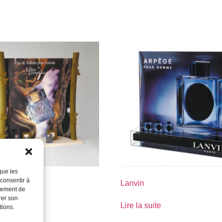
que les
 consentir à
lempcika
Lanvin
rtement de
rer son
suite
Lire la suite
tions.