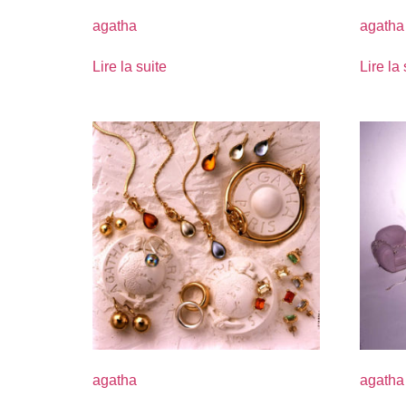
agatha
agatha
Lire la suite
Lire la 
agatha
agatha