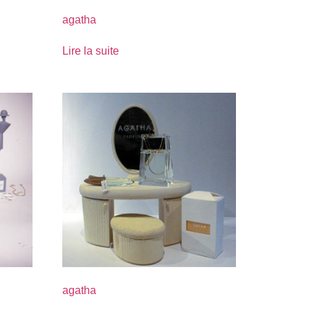
agatha
Lire la suite
agatha