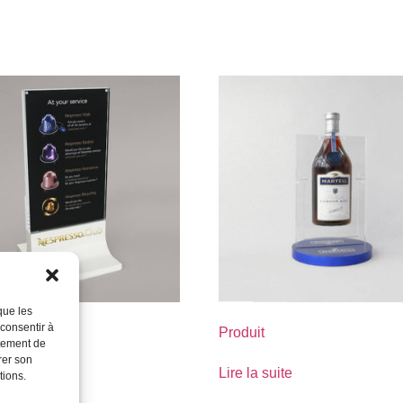
que les
 consentir à
Produit
rtement de
rer son
suite
Lire la suite
tions.