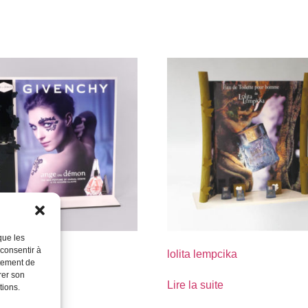
que les
 consentir à
hy
lolita lempcika
rtement de
rer son
suite
Lire la suite
tions.