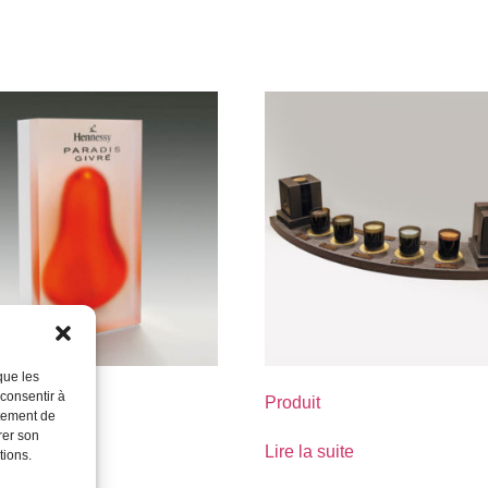
que les
 consentir à
Produit
rtement de
rer son
suite
Lire la suite
tions.