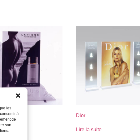
que les
 consentir à
s
Dior
rtement de
rer son
suite
Lire la suite
tions.