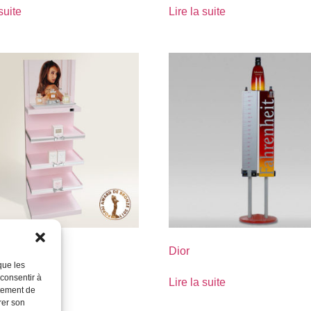
suite
Lire la suite
Dior
que les
 consentir à
suite
Lire la suite
rtement de
rer son